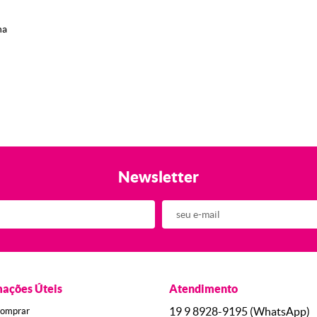
ha
Newsletter
mações Úteis
Atendimento
19 9
8928-9195
(WhatsApp)
omprar