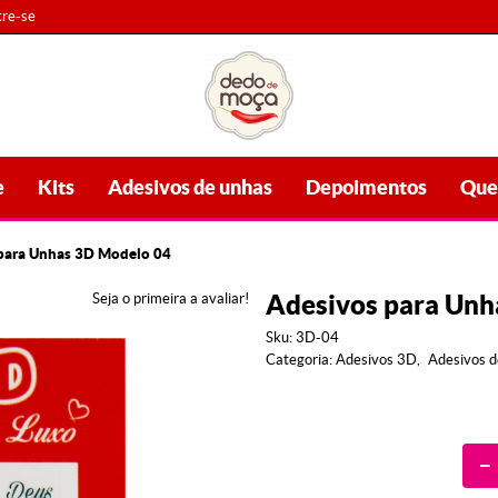
re-se
e
Kits
Adesivos de unhas
Depoimentos
Que
para Unhas 3D Modelo 04
Adesivos para Unh
Seja o primeira a avaliar!
Sku:
3D-04
Categoria:
Adesivos 3D
Adesivos d