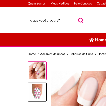
Quem Somos
Meus Pedidos
Fale Conosco
Cadast
Hom
Home
Adesivos de unhas
Películas de Unha
Florai