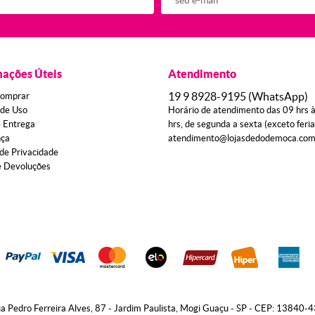
mações Úteis
Atendimento
19 9
8928-9195
(WhatsApp)
omprar
de Uso
Horário de atendimento das 09 hrs 
e Entrega
hrs, de segunda a sexta (exceto feri
nça
atendimento@lojasdedodemoca.com
 de Privacidade
e Devoluções
a Pedro Ferreira Alves, 87
-
Jardim Paulista, Mogi Guaçu
-
SP
-
CEP: 13840-4