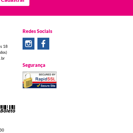
Redes Sociais
às 18
ados)
.br
Segurança
30