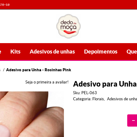
re-se
e
Kits
Adesivos de unhas
Depoimentos
Que
s
Adesivo para Unha - Rosinhas Pink
Adesivo para Unha 
Seja o primeira a avaliar!
Sku:
PEL-063
Categoria:
Florais
Adesivos de unh