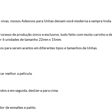
e vivas, nossos Adesivos para Unhas deixam você moderna e sempre linda
esso de produção único e exclusivo, tudo feito com muito carinho e ded
 por 6 unidades de tamanho 22mm x 15mm.
os para serem aceitos em diferentes tipos e tamanhos de Unhas.
car melhor a película.
ndos e em seguida, deslize-a para cima.
or de esmaltes e palito.