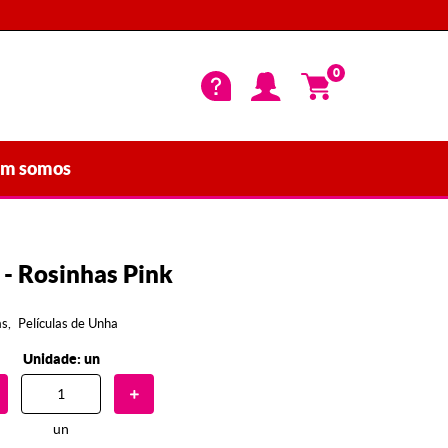
0
m somos
- Rosinhas Pink
as
Películas de Unha
Unidade: un
un